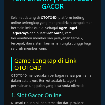
GACOR
Selamat datang di
OTOTO4D
, platform betting
online terlengkap yang menghadirkan pengalaman
bermain kelas dunia. Sebagai
Agen Togel
Terpercaya
dan pusat
Slot Gacor
, kami
berkomitmen memberikan pelayanan terbaik,
tercepat, dan sistem keamanan tingkat tinggi bagi
seluruh member kami.
Game Lengkap di Link
OTOTO4D
OTOTO4D menyediakan berbagai variasi permainan
dalam satu akun. Berikut adalah kategori
permainan unggulan yang bisa Anda nikmati:
1. Slot Gacor Online
Nikmati ribuan pilihan tema slot dari provider