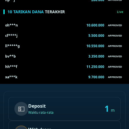
ya****d
1.350.000
APPROVED
10 TARIKAN DANA
TERAKHIR
Live
zb**c
4.600.000
APPROVED
cf****j
5.500.000
APPROVED
ew***v
525.000
APPROVED
ll*****g
10.550.000
APPROVED
xn***y
4.300.000
APPROVED
bv**b
3.350.000
APPROVED
hh***f
11.250.000
APPROVED
xa***k
9.700.000
APPROVED
fm****z
11.100.000
APPROVED
hh***i
5.100.000
APPROVED
qy*****v
4.650.000
APPROVED
Deposit
1
💵
gf*****y
5.600.000
APPROVED
m
Waktu rata-rata
oh***n
10.600.000
APPROVED