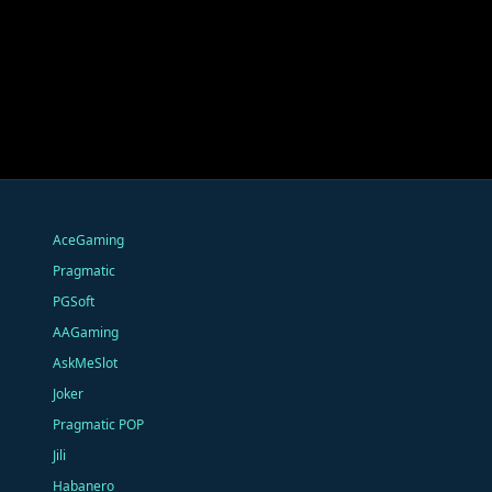
AceGaming
Pragmatic
PGSoft
AAGaming
AskMeSlot
Joker
Pragmatic POP
Jili
Habanero