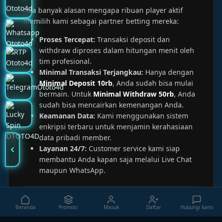
Ada banyak alasan mengapa ribuan player aktif
memilih kami sebagai partner betting mereka:
Proses Tercepat:
Transaksi deposit dan
withdraw diproses dalam hitungan menit oleh
tim profesional.
Minimal Transaksi Terjangkau:
Hanya dengan
Minimal Deposit 10rb
, Anda sudah bisa mulai
bermain. Untuk
Minimal Withdraw 50rb
, Anda
sudah bisa mencairkan kemenangan Anda.
Keamanan Data:
Kami menggunakan sistem
enkripsi terbaru untuk menjamin kerahasiaan
data pribadi member.
Layanan 24/7:
Customer service kami siap
membantu Anda kapan saja melalui Live Chat
maupun WhatsApp.
Beranda
Promosi
Masuk
Daftar
Hubungi kami
FAQ - Pertanyaan Umum