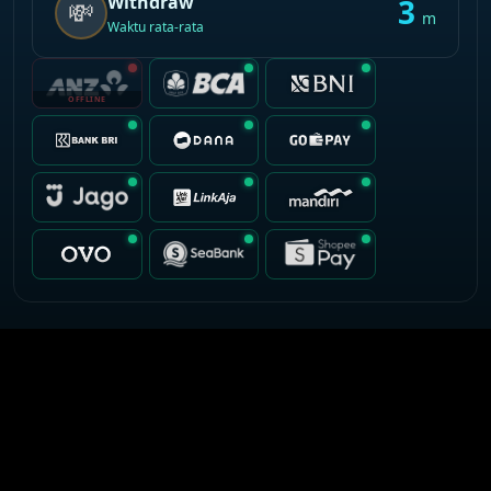
Withdraw
3
💸
m
Waktu rata-rata