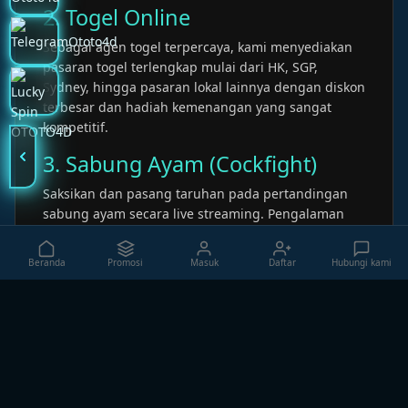
2. Togel Online
Sebagai agen togel terpercaya, kami menyediakan
pasaran togel terlengkap mulai dari HK, SGP,
Sydney, hingga pasaran lokal lainnya dengan diskon
terbesar dan hadiah kemenangan yang sangat
kompetitif.
3. Sabung Ayam (Cockfight)
Saksikan dan pasang taruhan pada pertandingan
sabung ayam secara live streaming. Pengalaman
bertaruh yang fairplay dengan odds terbaik
tersedia langsung di genggaman Anda.
Beranda
Promosi
Masuk
Daftar
Hubungi kami
4. Taruhan Bola Online
(Sportsbook)
Bagi pecinta olahraga, OTOTO4D menghadirkan
bursa taruhan bola dari liga-liga besar di seluruh
dunia. Dapatkan update skor real-time dan pasaran
taruhan bola paling akurat.