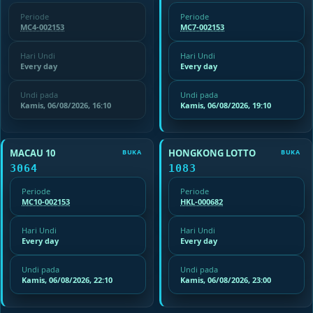
Periode
Periode
MC4-002153
MC7-002153
Hari Undi
Hari Undi
Every day
Every day
Undi pada
Undi pada
Kamis, 06/08/2026, 16:10
Kamis, 06/08/2026, 19:10
MACAU 10
HONGKONG LOTTO
BUKA
BUKA
3064
1083
Periode
Periode
MC10-002153
HKL-000682
Hari Undi
Hari Undi
Every day
Every day
Undi pada
Undi pada
Kamis, 06/08/2026, 22:10
Kamis, 06/08/2026, 23:00