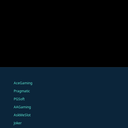
AceGaming
Pragmatic
PGSoft
AAGaming
AskMeSlot
Joker