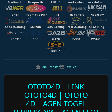
AceGaming
Pragmatic
PGSoft
AAGaming
AskMeSlot
Joker
Pragmatic POP
Jili
Habanero
Hacksaw
SpadeGaming
568Win
SexyGaming
PrettyGaming
SAGaming
RCB988
SBO
GA28
SV388
WS168
GGSoft
Bank Transfer
E-Wallet
OTOTO4D | LINK
OTOTO4D | OTOTO
4D | AGEN TOGEL