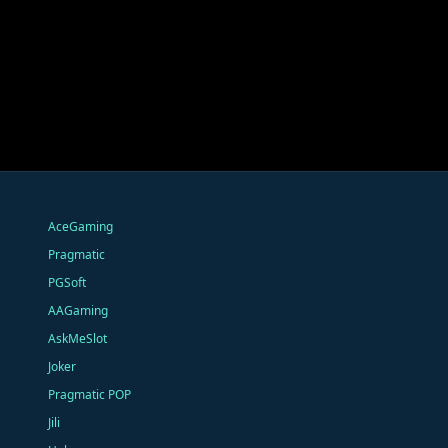
AceGaming
Pragmatic
PGSoft
AAGaming
AskMeSlot
Joker
Pragmatic POP
Jili