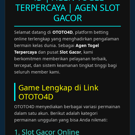
TERPERCAYA | AGEN SLOT
GACOR
Selamat datang di
OTOTO4D
, platform betting
online terlengkap yang menghadirkan pengalaman
bermain kelas dunia. Sebagai
Agen Togel
Terpercaya
dan pusat
Slot Gacor
, kami
berkomitmen memberikan pelayanan terbaik,
tercepat, dan sistem keamanan tingkat tinggi bagi
seluruh member kami.
Game Lengkap di Link
OTOTO4D
OTOTO4D menyediakan berbagai variasi permainan
dalam satu akun. Berikut adalah kategori
permainan unggulan yang bisa Anda nikmati:
1. Slot Gacor Online