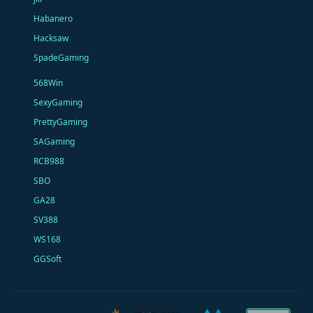
Habanero
Hacksaw
SpadeGaming
568Win
SexyGaming
PrettyGaming
SAGaming
RCB988
SBO
GA28
SV388
WS168
GGSoft