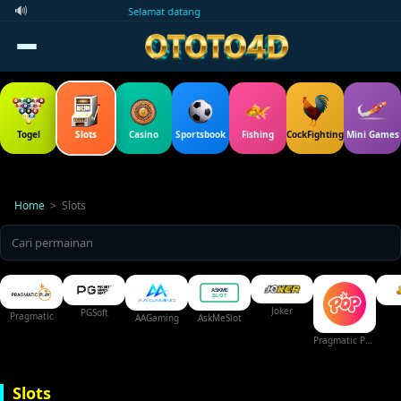
🔊
Selamat datang
Togel
Slots
Casino
Sportsbook
Fishing
CockFighting
Mini Games
Home
>
Slots
Joker
PGSoft
Pragmatic
AAGaming
AskMeSlot
Pragmatic POP
Slots