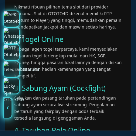
Nikmati ribuan pilihan tema slot dari provider
ternama. Slot di OTOTO4D dikenal memiliki RTP
(Return to Player) yang tinggi, memudahkan pemain
mendapatkan jackpot dan maxwin setiap harinya.
2. Togel Online
Sebagai agen togel terpercaya, kami menyediakan
pasaran togel terlengkap mulai dari HK, SGP,
Sydney, hingga pasaran lokal lainnya dengan diskon
terbesar dan hadiah kemenangan yang sangat
kompetitif.
3. Sabung Ayam (Cockfight)
Saksikan dan pasang taruhan pada pertandingan
sabung ayam secara live streaming. Pengalaman
bertaruh yang fairplay dengan odds terbaik
tersedia langsung di genggaman Anda.
4. Taruhan Bola Online