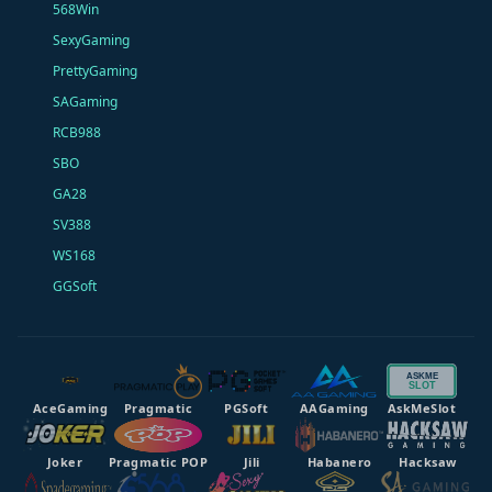
568Win
SexyGaming
PrettyGaming
SAGaming
RCB988
SBO
GA28
SV388
WS168
GGSoft
AceGaming
Pragmatic
PGSoft
AAGaming
AskMeSlot
Joker
Pragmatic POP
Jili
Habanero
Hacksaw