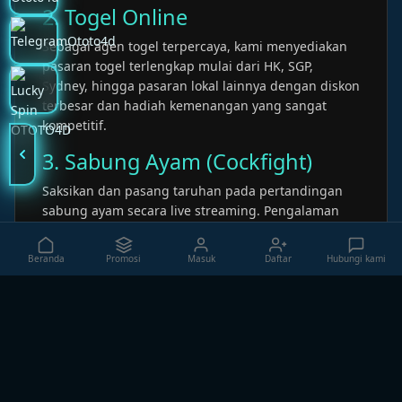
2. Togel Online
Sebagai agen togel terpercaya, kami menyediakan
pasaran togel terlengkap mulai dari HK, SGP,
Sydney, hingga pasaran lokal lainnya dengan diskon
terbesar dan hadiah kemenangan yang sangat
kompetitif.
3. Sabung Ayam (Cockfight)
Saksikan dan pasang taruhan pada pertandingan
sabung ayam secara live streaming. Pengalaman
bertaruh yang fairplay dengan odds terbaik
tersedia langsung di genggaman Anda.
Beranda
Promosi
Masuk
Daftar
Hubungi kami
4. Taruhan Bola Online
(Sportsbook)
Bagi pecinta olahraga, OTOTO4D menghadirkan
bursa taruhan bola dari liga-liga besar di seluruh
dunia. Dapatkan update skor real-time dan pasaran
taruhan bola paling akurat.