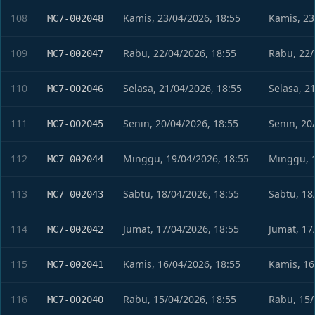
108
Kamis, 23/04/2026, 18:55
Kamis, 23
MC7-002048
109
Rabu, 22/04/2026, 18:55
Rabu, 22/
MC7-002047
110
Selasa, 21/04/2026, 18:55
Selasa, 2
MC7-002046
111
Senin, 20/04/2026, 18:55
Senin, 20
MC7-002045
112
Minggu, 19/04/2026, 18:55
Minggu, 1
MC7-002044
113
Sabtu, 18/04/2026, 18:55
Sabtu, 18
MC7-002043
114
Jumat, 17/04/2026, 18:55
Jumat, 17
MC7-002042
115
Kamis, 16/04/2026, 18:55
Kamis, 16
MC7-002041
116
Rabu, 15/04/2026, 18:55
Rabu, 15/
MC7-002040