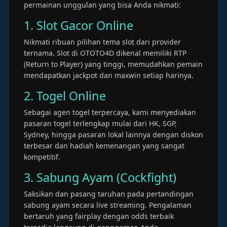
permainan unggulan yang bisa Anda nikmati:
1. Slot Gacor Online
Nikmati ribuan pilihan tema slot dari provider
ternama. Slot di OTOTO4D dikenal memiliki RTP
(Return to Player) yang tinggi, memudahkan pemain
mendapatkan jackpot dan maxwin setiap harinya.
2. Togel Online
Sebagai agen togel terpercaya, kami menyediakan
pasaran togel terlengkap mulai dari HK, SGP,
Sydney, hingga pasaran lokal lainnya dengan diskon
terbesar dan hadiah kemenangan yang sangat
kompetitif.
3. Sabung Ayam (Cockfight)
Saksikan dan pasang taruhan pada pertandingan
sabung ayam secara live streaming. Pengalaman
bertaruh yang fairplay dengan odds terbaik