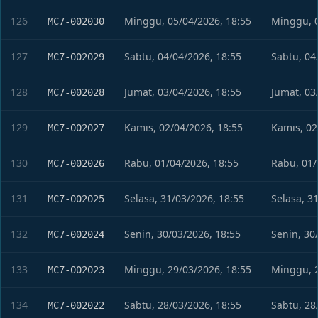
126
Minggu, 05/04/2026, 18:55
Minggu, 0
MC7-002030
127
Sabtu, 04/04/2026, 18:55
Sabtu, 04
MC7-002029
128
Jumat, 03/04/2026, 18:55
Jumat, 03
MC7-002028
129
Kamis, 02/04/2026, 18:55
Kamis, 02
MC7-002027
130
Rabu, 01/04/2026, 18:55
Rabu, 01/
MC7-002026
131
Selasa, 31/03/2026, 18:55
Selasa, 3
MC7-002025
132
Senin, 30/03/2026, 18:55
Senin, 30
MC7-002024
133
Minggu, 29/03/2026, 18:55
Minggu, 2
MC7-002023
134
Sabtu, 28/03/2026, 18:55
Sabtu, 28
MC7-002022