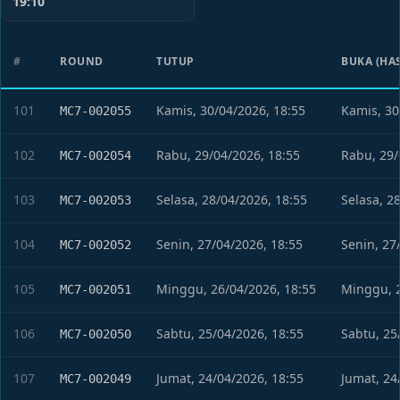
19:10
#
ROUND
TUTUP
BUKA (HAS
101
Kamis, 30/04/2026, 18:55
Kamis, 30
MC7-002055
102
Rabu, 29/04/2026, 18:55
Rabu, 29/
MC7-002054
103
Selasa, 28/04/2026, 18:55
Selasa, 2
MC7-002053
104
Senin, 27/04/2026, 18:55
Senin, 27
MC7-002052
105
Minggu, 26/04/2026, 18:55
Minggu, 2
MC7-002051
106
Sabtu, 25/04/2026, 18:55
Sabtu, 25
MC7-002050
107
Jumat, 24/04/2026, 18:55
Jumat, 24
MC7-002049