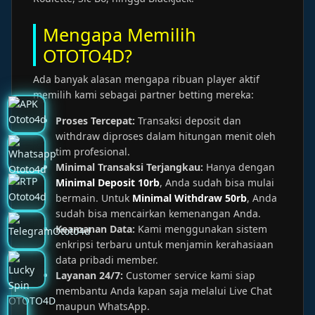
Mengapa Memilih
OTOTO4D?
Ada banyak alasan mengapa ribuan player aktif
memilih kami sebagai partner betting mereka:
Proses Tercepat:
Transaksi deposit dan
withdraw diproses dalam hitungan menit oleh
tim profesional.
Minimal Transaksi Terjangkau:
Hanya dengan
Minimal Deposit 10rb
, Anda sudah bisa mulai
bermain. Untuk
Minimal Withdraw 50rb
, Anda
sudah bisa mencairkan kemenangan Anda.
Keamanan Data:
Kami menggunakan sistem
enkripsi terbaru untuk menjamin kerahasiaan
data pribadi member.
Layanan 24/7:
Customer service kami siap
membantu Anda kapan saja melalui Live Chat
maupun WhatsApp.