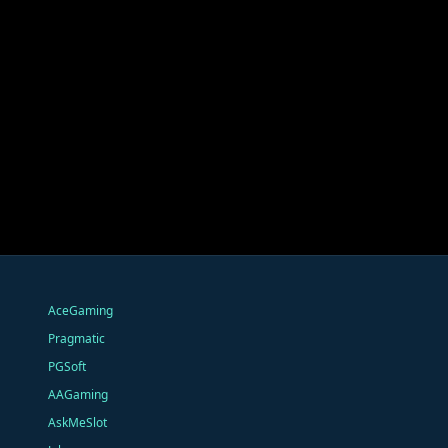
AceGaming
Pragmatic
PGSoft
AAGaming
AskMeSlot